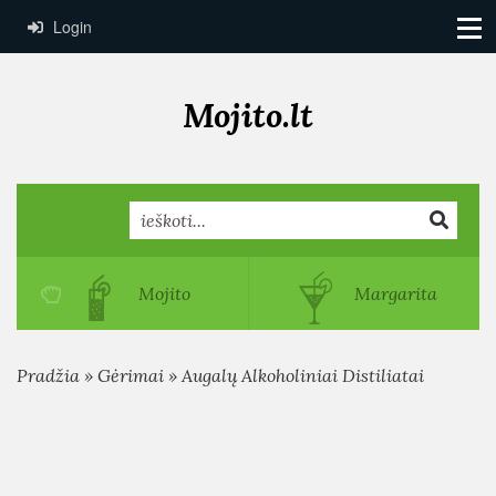
Login
Mojito.lt
Search
Mojito
Margarita
Pradžia
»
Gėrimai
»
Augalų Alkoholiniai Distiliatai