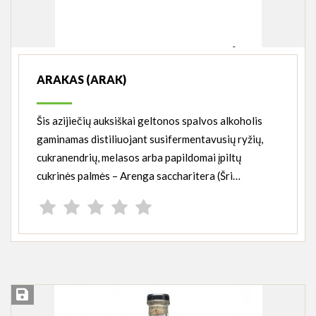
ARAKAS (ARAK)
Šis azijiečių auksiškai geltonos spalvos alkoholis
gaminamas distiliuojant susifermentavusių ryžių,
cukranendrių, melasos arba papildomai įpiltų
cukrinės palmės – Arenga saccharitera (Šri…
Įsiminti