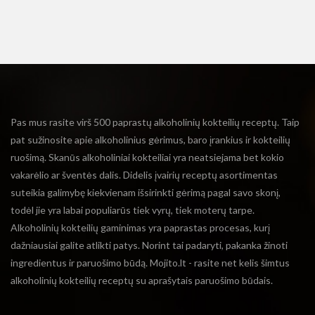
Pas mus rasite virš 500 paprastų alkoholinių kokteilių receptų. Taip
pat sužinosite apie alkoholinius gėrimus, baro įrankius ir kokteilių
ruošimą. Skanūs alkoholiniai kokteiliai yra neatsiejama bet kokio
vakarėlio ar šventės dalis. Didelis įvairių receptų asortimentas
suteikia galimybę kiekvienam išsirinkti gėrimą pagal savo skonį,
todėl jie yra labai populiarūs tiek vyrų, tiek moterų tarpe.
Alkoholinių kokteilių gaminimas yra paprastas procesas, kurį
dažniausiai galite atlikti patys. Norint tai padaryti, pakanka žinoti
ingredientus ir paruošimo būdą. Mojito.lt - rasite net kelis šimtus
alkoholinių kokteilių receptų su aprašytais paruošimo būdais.