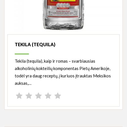
TEKILA (TEQUILA)
Tekila (tequila), kaip ir romas – svarbiausias
alkoholinių kokteilių komponentas Pietų Amerikoje,
todėl yra daug receptų, į kuriuos įtrauktas Meksikos
auksas,…