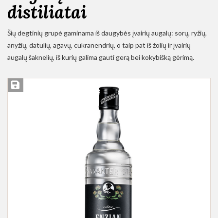
distiliatai
Šių degtinių grupė gaminama iš daugybės įvairių augalų: sorų, ryžių,
anyžių, datulių, agavų, cukranendrių, o taip pat iš žolių ir įvairių
augalų šaknelių, iš kurių galima gauti gerą bei kokybišką gėrimą.
Įsiminti