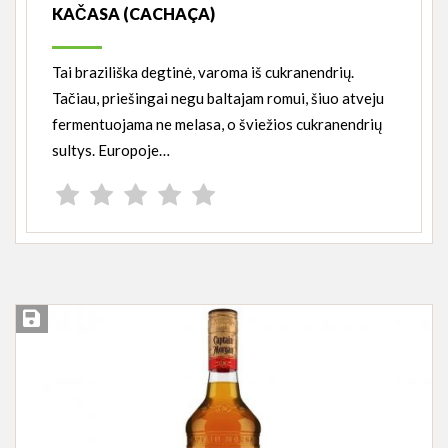
KAČASA (CACHAÇA)
Tai braziliška degtinė, varoma iš cukranendrių.
Tačiau, priešingai negu baltajam romui, šiuo atveju
fermentuojama ne melasa, o šviežios cukranendrių
sultys. Europoje…
Įsiminti