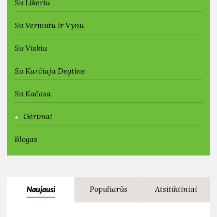
Su Likeriu
Su Vermutu Ir Vynu
Su Viskiu
Su Karčiaja Degtine
Su Kačasa
+
Gėrimai
Blogas
Populiarūs
Atsitiktiniai
Naujausi