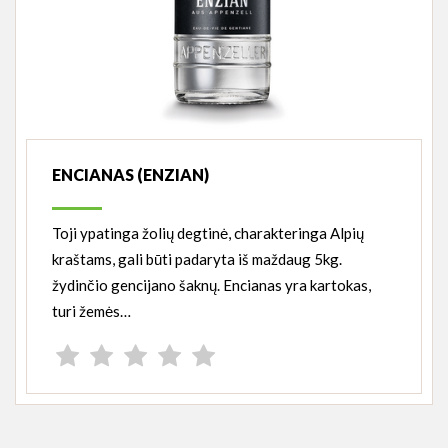
ENCIANAS (ENZIAN)
Toji ypatinga žolių degtinė, charakteringa Alpių
kraštams, gali būti padaryta iš maždaug 5kg.
žydinčio gencijano šaknų. Encianas yra kartokas,
turi žemės…