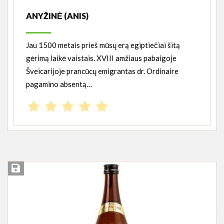
ANYŽINĖ (ANIS)
Jau 1500 metais prieš mūsų erą egiptiečiai šitą
gėrimą laikė vaistais. XVIII amžiaus pabaigoje
Šveicarijoje prancūcų emigrantas dr. Ordinaire
pagamino absentą…
Įsiminti