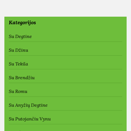
Kategorijos
Su Degtine
Su Džinu
Su Tekila
Su Brendžiu
Su Romu
Su Anyžių Degtine
Su Putojančiu Vynu