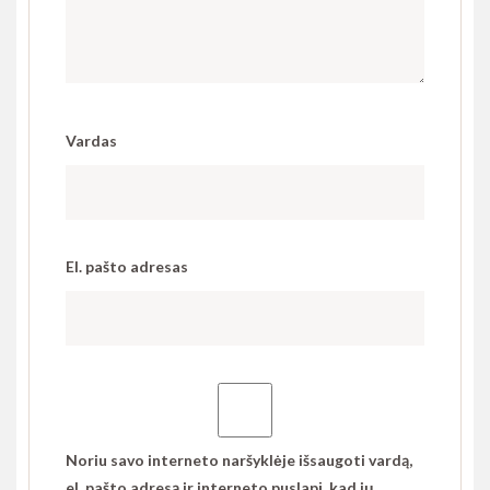
Vardas
El. pašto adresas
Noriu savo interneto naršyklėje išsaugoti vardą,
el. pašto adresą ir interneto puslapį, kad jų