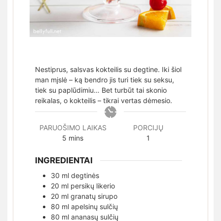
Nestiprus, salsvas kokteilis su degtine. Iki šiol
man mįslė – ką bendro jis turi tiek su seksu,
tiek su paplūdimiu… Bet turbūt tai skonio
reikalas, o kokteilis – tikrai vertas dėmesio.
PARUOŠIMO LAIKAS
PORCIJŲ
minutes
5
mins
1
INGREDIENTAI
30
ml
degtinės
20
ml
persikų likerio
20
ml
granatų sirupo
80
ml
apelsinų sulčių
80
ml
ananasų sulčių