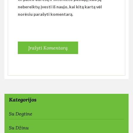
nebereiktų įvesti iš naujo, kai kitą kartą vėl
norėsiu parašyti komentarą.
Kategorijos
Su Degtine
Su Džinu