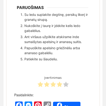
PARUOŠIMAS
Su ledu suplakite degtinę, persikų likerį ir
granatų sirupą.
Nukoškite į taurę ir įdėkite kelis ledo
gabalėlius.
Ant viršaus užpilkite atskirame inde
sumaišytas apelsinų ir ananasų sultis.
Papuoškite apelsino griežinėliu arba
ananaso gabalėliu.
Patiekite su šiaudeliu.
Įvertinimas
Pasidalinkite:
Facebook
Messenger
Pinterest
Copy