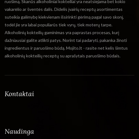
ruošimą. Skanūs alkoholiniai kokteiliai yra neatsiejama bet kokio
vakarėlio ar šventės dalis. Didelis įvairių receptų asortimentas
suteikia galimybę kiekvienam išsirinkti gėrimą pagal savo skonį,
todėl jie yra labai populiarūs tiek vyrų, tiek moterų tarpe.
Alkoholinių kokteilių gaminimas yra paprastas procesas, kurį
dažniausiai galite atlikti patys. Norint tai padaryti, pakanka žinoti
ingredientus ir paruošimo būdą. Mojito.lt - rasite net kelis šimtus
alkoholinių kokteilių receptų su aprašytais paruošimo būdais.
Kontaktai
Naudinga