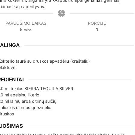
kinis kokteilis Margarita yra kvapus trumpai geriamas gėrimas,
kiamas kaip aperityvas.
PARUOŠIMO LAIKAS
PORCIJŲ
minutes
5
1
mins
KALINGA
Kokteilio taurė su druskos apvadėliu (krašteliu)
plaktuvė
REDIENTAI
40
ml
tekilos SIERRA TEQUILA SILVER
20
ml
apelsinų likerio
20
ml
laimų arba citrinų sulčių
žaliosios citrinos griežinėlio
druskos
UOŠIMAS