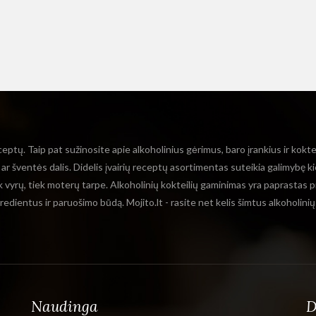
ceptų. Taip pat sužinosite apie alkoholinius gėrimus, baro įrankius ir kokt
o ar šventės dalis. Didelis įvairių receptų asortimentas suteikia galimybę ki
ek vyrų, tiek moterų tarpe. Alkoholinių kokteilių gaminimas yra paprastas p
ngredientus ir paruošimo būdą. Mojito.lt - rasite net kelis šimtus alkoholini
Naudinga
D