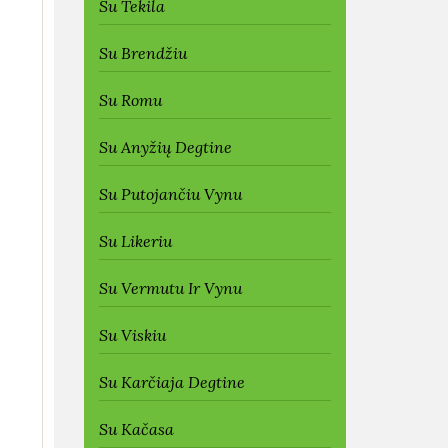
Su Tekila
Su Brendžiu
Su Romu
Su Anyžių Degtine
Su Putojančiu Vynu
Su Likeriu
Su Vermutu Ir Vynu
Su Viskiu
Su Karčiaja Degtine
Su Kačasa