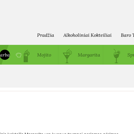
Pradžia
Alkoholiniai Kokteiliai
Baro 
arba
Mojito
Margarita
Spr