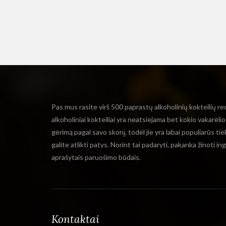
Pas mus rasite virš 500 paprastų alkoholinių kokteilių re
alkoholiniai kokteiliai yra neatsiejama bet kokio vakarėli
gėrimą pagal savo skonį, todėl jie yra labai populiarūs ti
galite atlikti patys. Norint tai padaryti, pakanka žinoti i
aprašytais paruošimo būdais.
Kontaktai