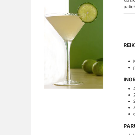
Klasi
patie
REI
ING
PAR