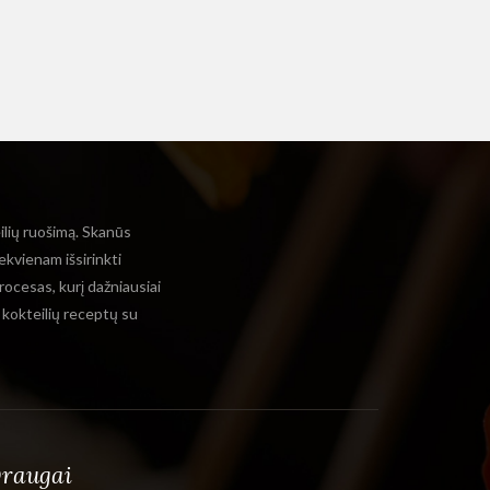
eilių ruošimą. Skanūs
ekvienam išsirinkti
rocesas, kurį dažniausiai
ų kokteilių receptų su
raugai