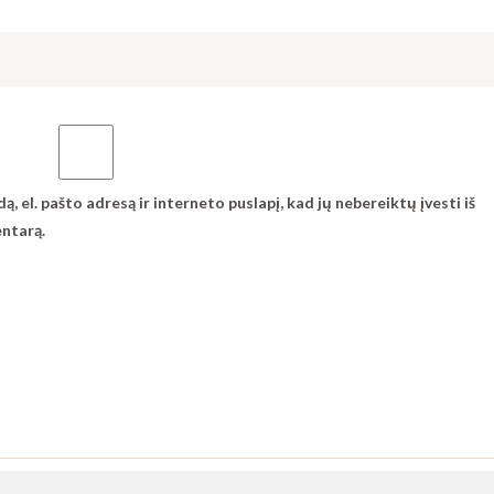
, el. pašto adresą ir interneto puslapį, kad jų nebereiktų įvesti iš
entarą.