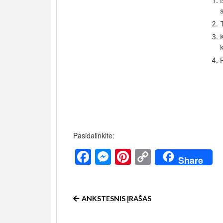
Pasidalinkite:
Facebook
Messenger
Pinterest
Copy
Share
Link
ANKSTESNIS ĮRAŠAS