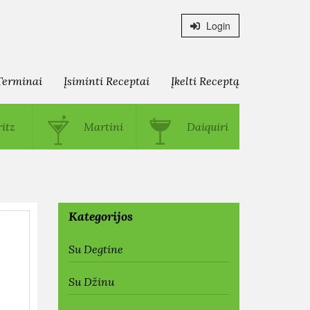
Login
Terminai
Įsiminti Receptai
Įkelti Receptą
itz
Martini
Daiquiri
Kategorijos
Su Degtine
Su Džinu