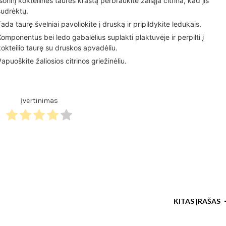
Išorinį kokteilinės taurės kraštą perbraukite žaliąja citrina, kad jis
sudrėktų.
Tada taurę švelniai pavoliokite į druską ir pripildykite ledukais.
Komponentus bei ledo gabalėlius suplakti plaktuvėje ir perpilti į
kokteilio taurę su druskos apvadėliu.
Papuoškite žaliosios citrinos griežinėliu.
Įvertinimas
KITAS ĮRAŠAS