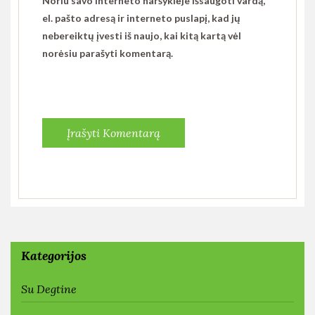
Noriu savo interneto naršyklėje išsaugoti vardą,
el. pašto adresą ir interneto puslapį, kad jų
nebereiktų įvesti iš naujo, kai kitą kartą vėl
norėsiu parašyti komentarą.
Kategorijos
Su Degtine