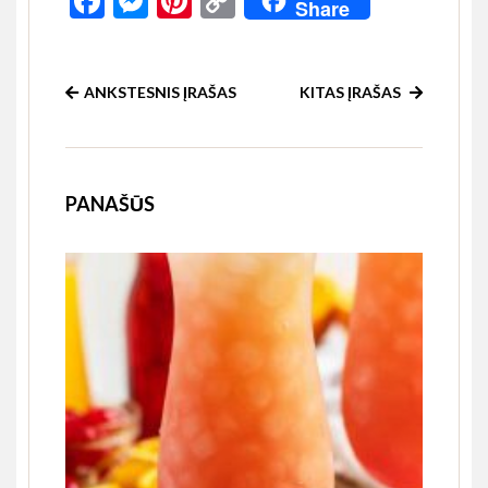
Facebook
Messenger
Pinterest
Copy
Share
Link
ANKSTESNIS ĮRAŠAS
KITAS ĮRAŠAS
PANAŠŪS