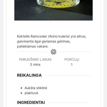
Kokteilis Ramcooler (Avino kuleris) yra aitrus,
gaivinantis ilgai geriamas gėrimas,
patiekiamas vakare.
PARUOŠIMO LAIKAS
PORCIJŲ
minutes
5
mins
1
REIKALINGA
Aukšta stiklinė
plaktuvė
INGREDIENTAI