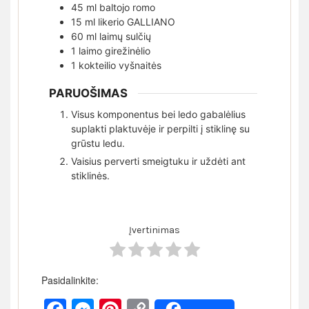
45
ml
baltojo romo
15
ml
likerio GALLIANO
60
ml
laimų sulčių
1
laimo girežinėlio
1
kokteilio vyšnaitės
PARUOŠIMAS
Visus komponentus bei ledo gabalėlius
suplakti plaktuvėje ir perpilti į stiklinę su
grūstu ledu.
Vaisius perverti smeigtuku ir uždėti ant
stiklinės.
Įvertinimas
Pasidalinkite: