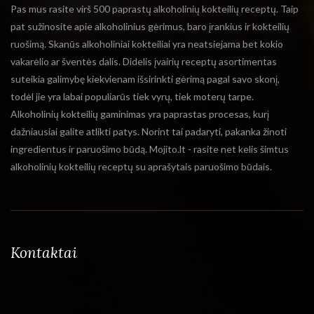
Pas mus rasite virš 500 paprastų alkoholinių kokteilių receptų. Taip
pat sužinosite apie alkoholinius gėrimus, baro įrankius ir kokteilių
ruošimą. Skanūs alkoholiniai kokteiliai yra neatsiejama bet kokio
vakarėlio ar šventės dalis. Didelis įvairių receptų asortimentas
suteikia galimybę kiekvienam išsirinkti gėrimą pagal savo skonį,
todėl jie yra labai populiarūs tiek vyrų, tiek moterų tarpe.
Alkoholinių kokteilių gaminimas yra paprastas procesas, kurį
dažniausiai galite atlikti patys. Norint tai padaryti, pakanka žinoti
ingredientus ir paruošimo būdą. Mojito.lt - rasite net kelis šimtus
alkoholinių kokteilių receptų su aprašytais paruošimo būdais.
Kontaktai