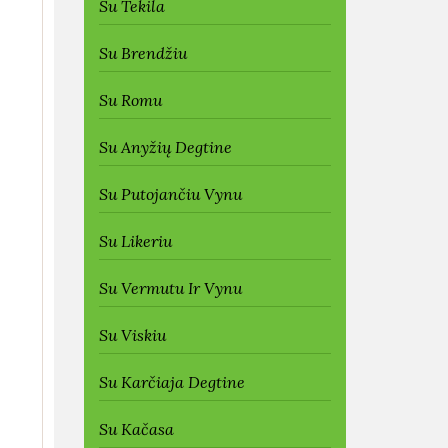
Su Tekila
Su Brendžiu
Su Romu
Su Anyžių Degtine
Su Putojančiu Vynu
Su Likeriu
Su Vermutu Ir Vynu
Su Viskiu
Su Karčiaja Degtine
Su Kačasa