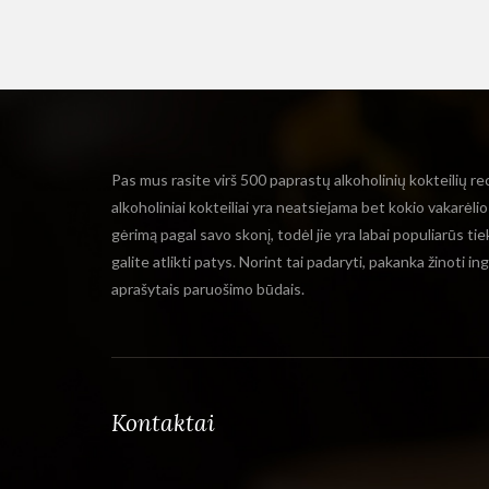
Pas mus rasite virš 500 paprastų alkoholinių kokteilių re
alkoholiniai kokteiliai yra neatsiejama bet kokio vakarėli
gėrimą pagal savo skonį, todėl jie yra labai populiarūs ti
galite atlikti patys. Norint tai padaryti, pakanka žinoti i
aprašytais paruošimo būdais.
Kontaktai