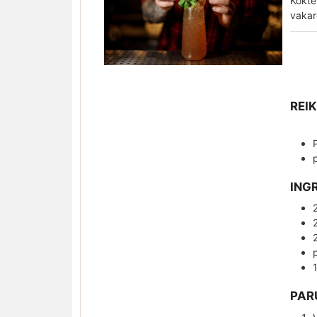
Kokte
vakar
REI
ING
PAR