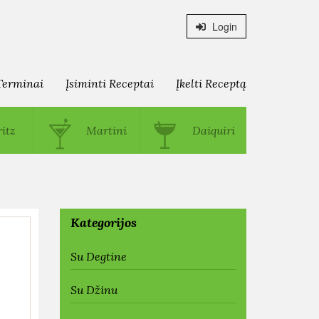
Login
Terminai
Įsiminti Receptai
Įkelti Receptą
itz
Martini
Daiquiri
Kategorijos
Su Degtine
Su Džinu