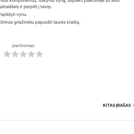
Visus komponentus, išskyrus vyną, suplakti plaktuvėje su ledo
gabalėliais ir perpilti į taurę.
Papildyti vynu.
Citrinos griežinėliu papuošti taurės kraštą.
Įvertinimas
KITAS ĮRAŠAS