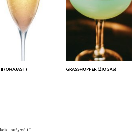
II (OHAJAS II)
GRASSHOPPER (ŽIOGAS)
ukeliai pažymėti
*