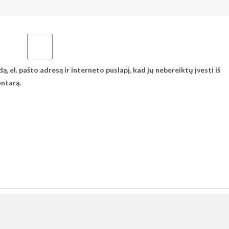
, el. pašto adresą ir interneto puslapį, kad jų nebereiktų įvesti iš
entarą.