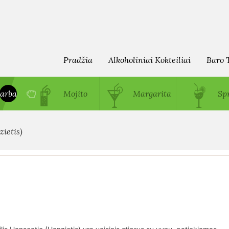
Pradžia
Alkoholiniai Kokteiliai
Baro 
arba
Mojito
Margarita
Spr
ietis)