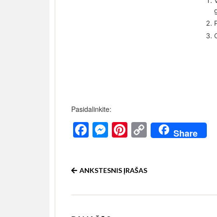
Pasidalinkite:
Facebook
Messenger
Pinterest
Copy
Share
Link
ANKSTESNIS ĮRAŠAS