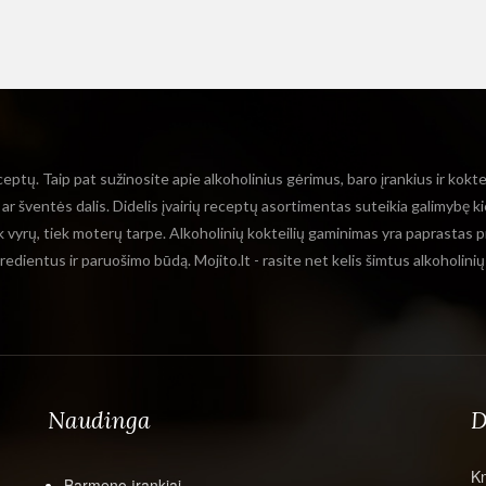
ceptų. Taip pat sužinosite apie alkoholinius gėrimus, baro įrankius ir kokt
o ar šventės dalis. Didelis įvairių receptų asortimentas suteikia galimybę ki
ek vyrų, tiek moterų tarpe. Alkoholinių kokteilių gaminimas yra paprastas p
ngredientus ir paruošimo būdą. Mojito.lt - rasite net kelis šimtus alkoholini
Naudinga
D
K
Barmeno įrankiai