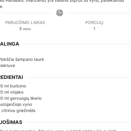
ilis Hanseatic (Hanzietis) yra vaisinis stiprus su vynu, patiekiamas
e.
PARUOŠIMO LAIKAS
PORCIJŲ
minutes
5
1
mins
KALINGA
Plokščia šampano taurė
plaktuvė
REDIENTAI
20
ml
burbono
20
ml
vinjako
20
ml
gervuogių likerio
putojančiojo vyno
1
citrinos griežinėlis
UOŠIMAS