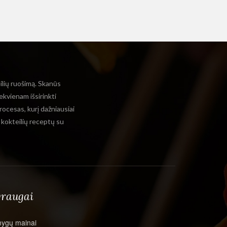
eilių ruošimą. Skanūs
ekvienam išsirinkti
rocesas, kurį dažniausiai
ų kokteilių receptų su
raugai
nygų mainai