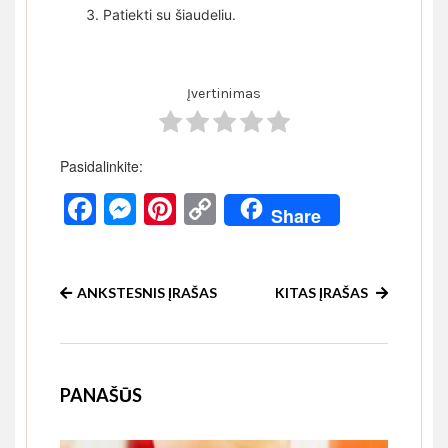
Patiekti su šiaudeliu.
Įvertinimas
Pasidalinkite:
Facebook
Messenger
Pinterest
Copy
Share
Link
ANKSTESNIS ĮRAŠAS
KITAS ĮRAŠAS
PANAŠŪS