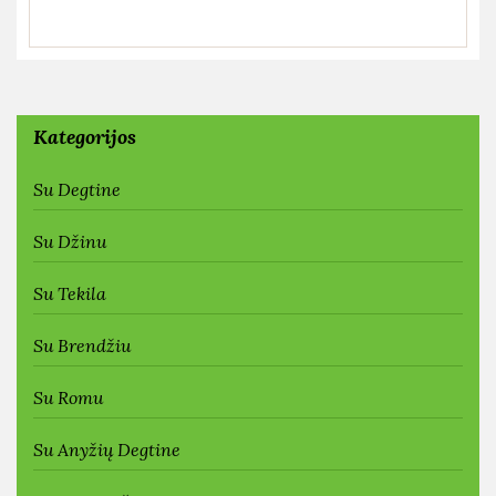
Kategorijos
Su Degtine
Su Džinu
Su Tekila
Su Brendžiu
Su Romu
Su Anyžių Degtine