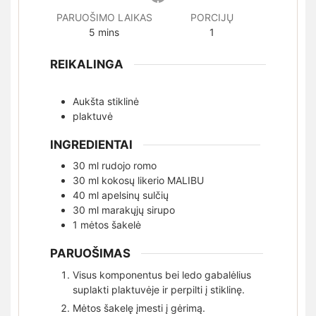
PARUOŠIMO LAIKAS
PORCIJŲ
minutes
5
mins
1
REIKALINGA
Aukšta stiklinė
plaktuvė
INGREDIENTAI
30
ml
rudojo romo
30
ml
kokosų likerio MALIBU
40
ml
apelsinų sulčių
30
ml
marakųjų sirupo
1
mėtos šakelė
PARUOŠIMAS
Visus komponentus bei ledo gabalėlius
suplakti plaktuvėje ir perpilti į stiklinę.
Mėtos šakelę įmesti į gėrimą.