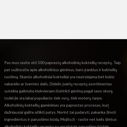
Pas mus rasite virš 500 paprastų alkoholinių kokteilių receptų. Taip
pat sužinosite apie alkoholinius gėrimus, baro įrankius ir kokteilių
ruošimą. Skanūs alkoholiniai kokteiliai yra neatsiejama bet kokio
vakarėlio ar šventės dalis. Didelis įvairių receptų asortimentas
suteikia galimybę kiekvienam išsirinkti gėrimą pagal savo skonį,
todėl jie yra labai populiarūs tiek vyrų, tiek moterų tarpe.
Alkoholinių kokteilių gaminimas yra paprastas procesas, kurį
dažniausiai galite atlikti patys. Norint tai padaryti, pakanka žinoti
ingredientus ir paruošimo būdą. Mojito.lt - rasite net kelis šimtus
alkoholinių kokteilių receptų su aprašytais paruošimo būdais.