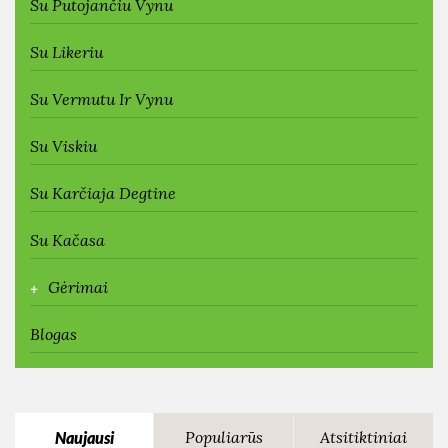
Su Putojančiu Vynu
Su Likeriu
Su Vermutu Ir Vynu
Su Viskiu
Su Karčiaja Degtine
Su Kačasa
+
Gėrimai
Blogas
Populiarūs
Atsitiktiniai
Naujausi