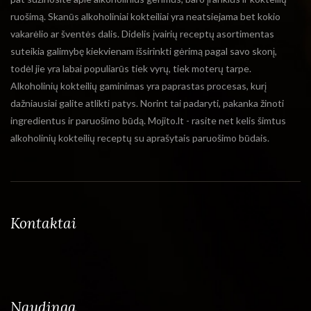
ruošimą. Skanūs alkoholiniai kokteiliai yra neatsiejama bet kokio
vakarėlio ar šventės dalis. Didelis įvairių receptų asortimentas
suteikia galimybę kiekvienam išsirinkti gėrimą pagal savo skonį,
todėl jie yra labai populiarūs tiek vyrų, tiek moterų tarpe.
Alkoholinių kokteilių gaminimas yra paprastas procesas, kurį
dažniausiai galite atlikti patys. Norint tai padaryti, pakanka žinoti
ingredientus ir paruošimo būdą. Mojito.lt - rasite net kelis šimtus
alkoholinių kokteilių receptų su aprašytais paruošimo būdais.
Kontaktai
Naudinga