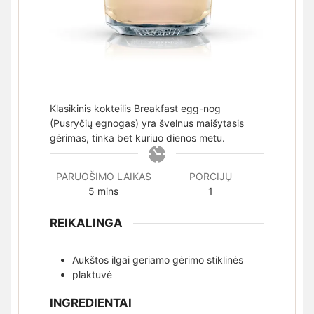
Klasikinis kokteilis Breakfast egg-nog
(Pusryčių egnogas) yra švelnus maišytasis
gėrimas, tinka bet kuriuo dienos metu.
PARUOŠIMO LAIKAS
PORCIJŲ
minutes
5
mins
1
REIKALINGA
Aukštos ilgai geriamo gėrimo stiklinės
plaktuvė
INGREDIENTAI