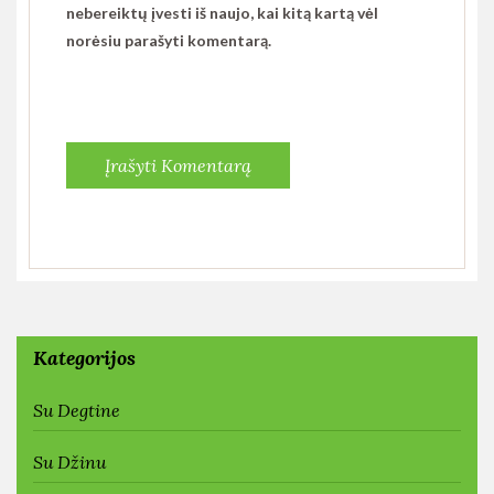
nebereiktų įvesti iš naujo, kai kitą kartą vėl
norėsiu parašyti komentarą.
Kategorijos
Su Degtine
Su Džinu