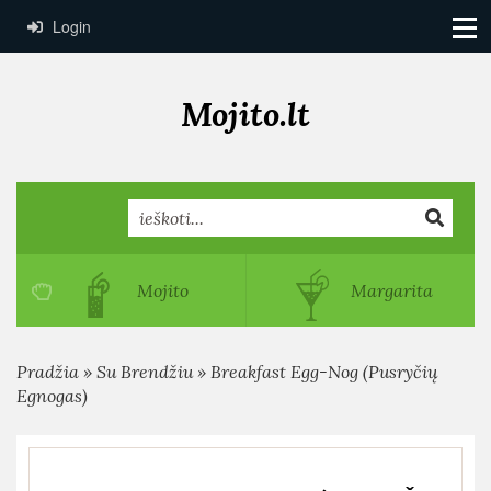
Login
Mojito.lt
Search
Mojito
Margarita
Pradžia
»
Su Brendžiu
»
Breakfast Egg-Nog (Pusryčių
Egnogas)