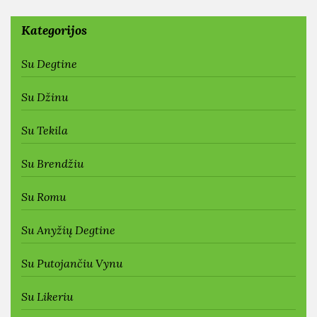
Kategorijos
Su Degtine
Su Džinu
Su Tekila
Su Brendžiu
Su Romu
Su Anyžių Degtine
Su Putojančiu Vynu
Su Likeriu