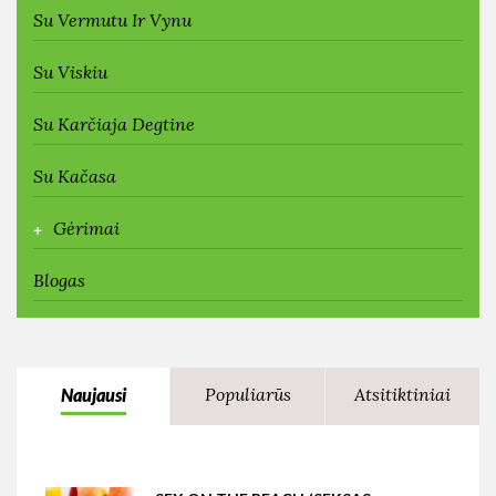
Su Vermutu Ir Vynu
Su Viskiu
Su Karčiaja Degtine
Su Kačasa
+
Gėrimai
Blogas
Populiarūs
Atsitiktiniai
Naujausi