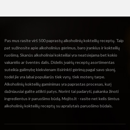
Pas mus rasite virš 500 paprastų alkoholinių kokteilių receptų. Taip
pat sužinosite apie alkoholinius gėrimus, baro įrankius ir kokteilių
ruošimą. Skanūs alkoholiniai kokteiliai yra neatsiejama bet kokio
vakarėlio ar šventės dalis. Didelis įvairių receptų asortimentas
suteikia galimybę kiekvienam išsirinkti gėrimą pagal savo skonį,
todėl jie yra labai populiarūs tiek vyrų, tiek moterų tarpe.
Alkoholinių kokteilių gaminimas yra paprastas procesas, kurį
dažniausiai galite atlikti patys. Norint tai padaryti, pakanka žinoti
ingredientus ir paruošimo būdą. Mojito.lt - rasite net kelis šimtus
alkoholinių kokteilių receptų su aprašytais paruošimo būdais.