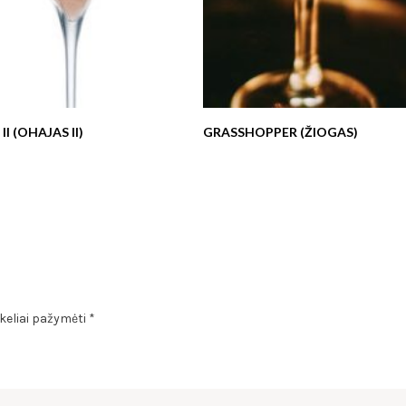
II (OHAJAS II)
GRASSHOPPER (ŽIOGAS)
ukeliai pažymėti
*