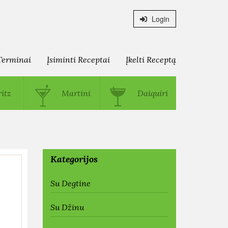
Login
Terminai
Įsiminti Receptai
Įkelti Receptą
itz
Martini
Daiquiri
Kategorijos
Su Degtine
Su Džinu