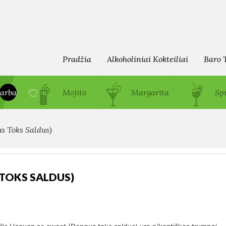
Pradžia
Alkoholiniai Kokteiliai
Baro 
arba
Mojito
Margarita
Spr
s Toks Saldus)
TOKS SALDUS)