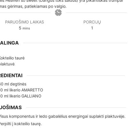
ilis Heaven so sweet (Dangus toks saldus) yra pikantiškas trumpai
mas gėrimas, patiekiamas po valgio.
PARUOŠIMO LAIKAS
PORCIJŲ
minutes
5
1
mins
KALINGA
Kokteilio taurė
plaktuvė
REDIENTAI
40
ml
degtinės
10
ml
likerio AMARETTO
10
ml
likerio GALLIANO
UOŠIMAS
Visus komponentus ir ledo gabalėlius energingai suplakti plaktuvėje.
Perpilti į kokteilio taurę.