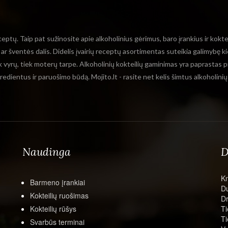
ceptų. Taip pat sužinosite apie alkoholinius gėrimus, baro įrankius ir kokt
o ar šventės dalis. Didelis įvairių receptų asortimentas suteikia galimybę ki
ek vyrų, tiek moterų tarpe. Alkoholinių kokteilių gaminimas yra paprastas p
ngredientus ir paruošimo būdą. Mojito.lt - rasite net kelis šimtus alkoholini
Naudinga
D
K
Barmeno įrankiai
Du
Kokteilių ruošimas
Dr
Kokteilių rūšys
Ti
Ti
Svarbūs terminai