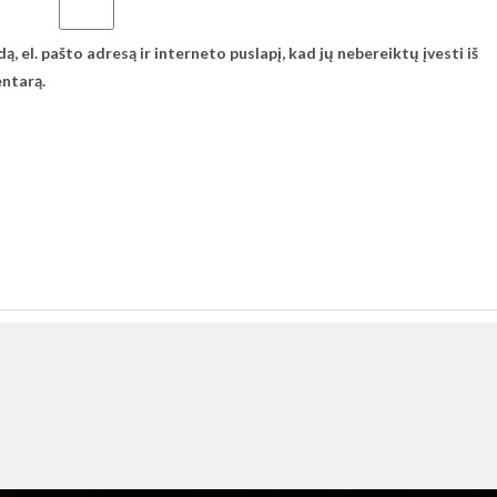
, el. pašto adresą ir interneto puslapį, kad jų nebereiktų įvesti iš
entarą.