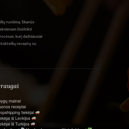
eilių ruošimą. Skanūs
ekvienam išsirinkti
rocesas, kurį dažniausiai
ų kokteilių receptų su
raugai
nygų mainai
onos receptai
opshipping tiekėjai
ekėjai iš Lenkijos
ekėjai iš Turkijos