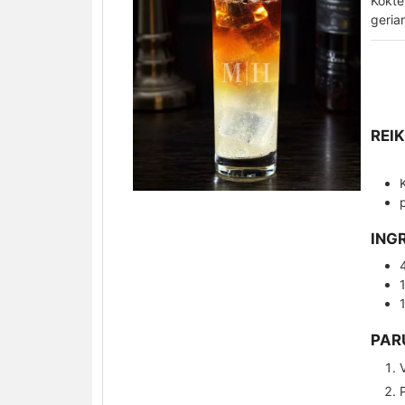
Kokte
geria
REI
ING
PAR