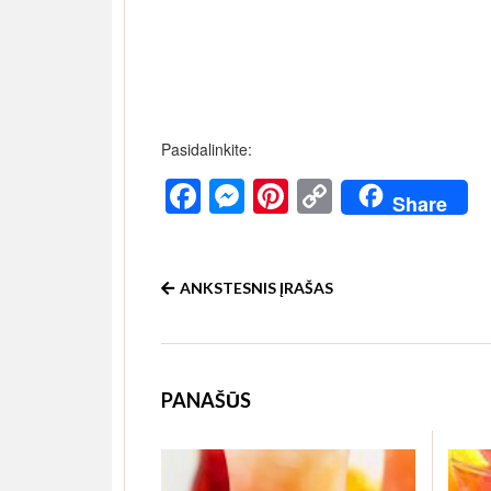
Pasidalinkite:
Facebook
Messenger
Pinterest
Copy
Share
Link
ANKSTESNIS ĮRAŠAS
PANAŠŪS