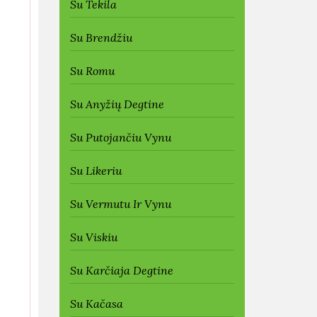
Su Tekila
Su Brendžiu
Su Romu
Su Anyžių Degtine
Su Putojančiu Vynu
Su Likeriu
Su Vermutu Ir Vynu
Su Viskiu
Su Karčiaja Degtine
Su Kačasa