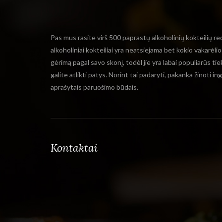
Pas mus rasite virš 500 paprastų alkoholinių kokteilių re
alkoholiniai kokteiliai yra neatsiejama bet kokio vakarėli
gėrimą pagal savo skonį, todėl jie yra labai populiarūs ti
galite atlikti patys. Norint tai padaryti, pakanka žinoti i
aprašytais paruošimo būdais.
Kontaktai