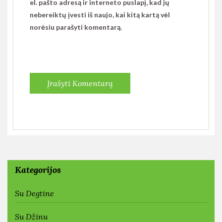
el. pašto adresą ir interneto puslapį, kad jų
nebereiktų įvesti iš naujo, kai kitą kartą vėl
norėsiu parašyti komentarą.
Kategorijos
Su Degtine
Su Džinu