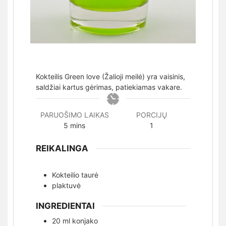
Kokteilis Green love (Žalioji meilė) yra vaisinis,
saldžiai kartus gėrimas, patiekiamas vakare.
PARUOŠIMO LAIKAS
PORCIJŲ
minutes
5
mins
1
REIKALINGA
Kokteilio taurė
plaktuvė
INGREDIENTAI
20
ml
konjako