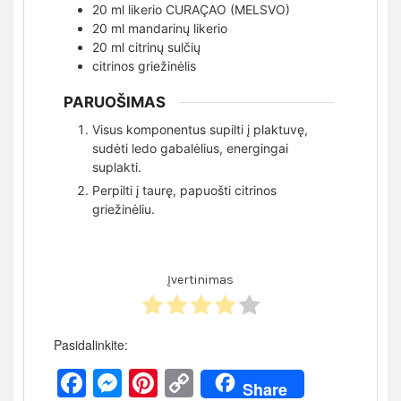
20
ml
likerio CURAÇAO (MELSVO)
20
ml
mandarinų likerio
20
ml
citrinų sulčių
citrinos griežinėlis
PARUOŠIMAS
Visus komponentus supilti į plaktuvę,
sudėti ledo gabalėlius, energingai
suplakti.
Perpilti į taurę, papuošti citrinos
griežinėliu.
Įvertinimas
Pasidalinkite:
Facebook
Messenger
Pinterest
Copy
Share