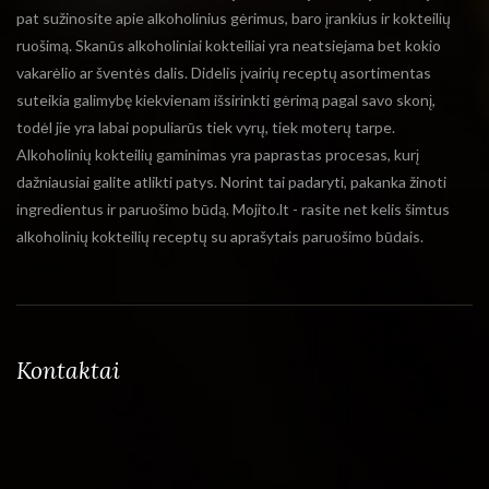
pat sužinosite apie alkoholinius gėrimus, baro įrankius ir kokteilių
ruošimą. Skanūs alkoholiniai kokteiliai yra neatsiejama bet kokio
vakarėlio ar šventės dalis. Didelis įvairių receptų asortimentas
suteikia galimybę kiekvienam išsirinkti gėrimą pagal savo skonį,
todėl jie yra labai populiarūs tiek vyrų, tiek moterų tarpe.
Alkoholinių kokteilių gaminimas yra paprastas procesas, kurį
dažniausiai galite atlikti patys. Norint tai padaryti, pakanka žinoti
ingredientus ir paruošimo būdą. Mojito.lt - rasite net kelis šimtus
alkoholinių kokteilių receptų su aprašytais paruošimo būdais.
Kontaktai