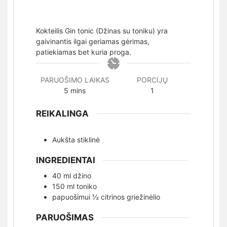
Kokteilis Gin tonic (Džinas su toniku) yra
gaivinantis ilgai geriamas gėrimas,
patiekiamas bet kuria proga.
PARUOŠIMO LAIKAS
PORCIJŲ
minutes
5
mins
1
REIKALINGA
Aukšta stiklinė
INGREDIENTAI
40
ml
džino
150
ml
toniko
papuošimui ½ citrinos griežinėlio
PARUOŠIMAS