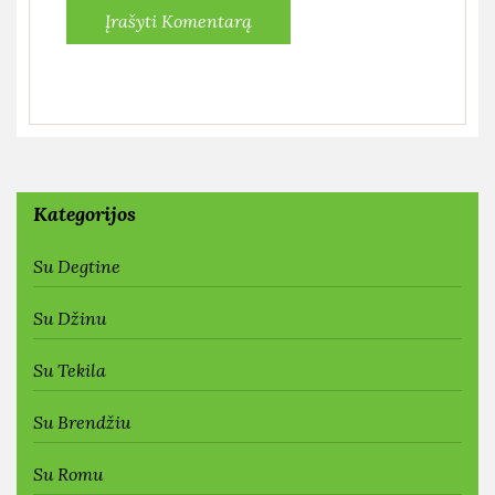
Kategorijos
Su Degtine
Su Džinu
Su Tekila
Su Brendžiu
Su Romu