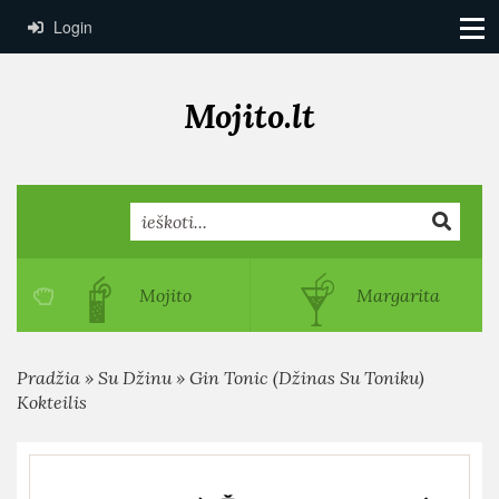
Login
Mojito.lt
Search
Mojito
Margarita
Pradžia
»
Su Džinu
»
Gin Tonic (Džinas Su Toniku)
Kokteilis