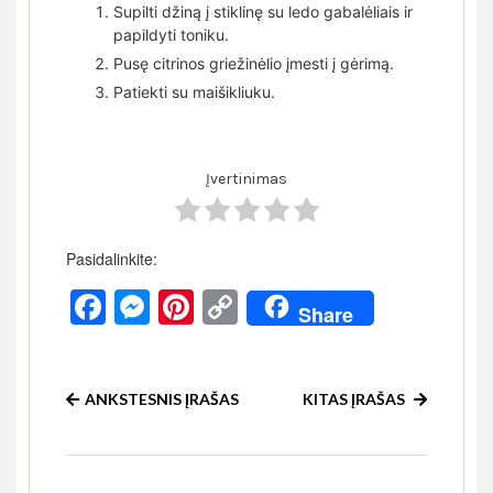
Supilti džiną į stiklinę su ledo gabalėliais ir
papildyti toniku.
Pusę citrinos griežinėlio įmesti į gėrimą.
Patiekti su maišikliuku.
Įvertinimas
Pasidalinkite:
Facebook
Messenger
Pinterest
Copy
Share
Link
ANKSTESNIS ĮRAŠAS
KITAS ĮRAŠAS