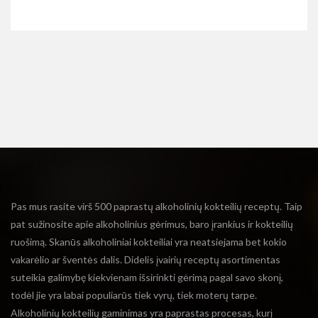
Pas mus rasite virš 500 paprastų alkoholinių kokteilių receptų. Taip
pat sužinosite apie alkoholinius gėrimus, baro įrankius ir kokteilių
ruošimą. Skanūs alkoholiniai kokteiliai yra neatsiejama bet kokio
vakarėlio ar šventės dalis. Didelis įvairių receptų asortimentas
suteikia galimybę kiekvienam išsirinkti gėrimą pagal savo skonį,
todėl jie yra labai populiarūs tiek vyrų, tiek moterų tarpe.
Alkoholinių kokteilių gaminimas yra paprastas procesas, kurį