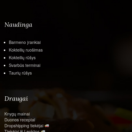
Naudinga
Barmeno įrankiai
Kokteilių ruošimas
Kokteilių rūšys
Svarbūs terminai
Taurių rūšys
Draugai
Knygų mainai
Duonos receptai
Dropshipping tiekėjai
Tiekėjai iš Lenkijos