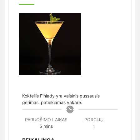
Kokteilis Finlady yra vaisinis pussausis
gėrimas, patiekiamas vakare.
PARUOŠIMO LAIKAS
PORCIJŲ
minutes
5
mins
1