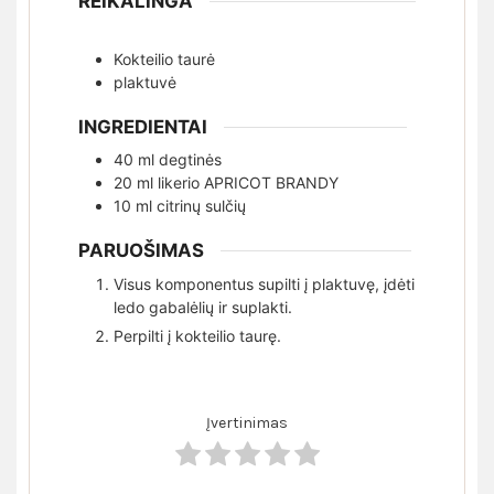
REIKALINGA
Kokteilio taurė
plaktuvė
INGREDIENTAI
40
ml
degtinės
20
ml
likerio APRICOT BRANDY
10
ml
citrinų sulčių
PARUOŠIMAS
Visus komponentus supilti į plaktuvę, įdėti
ledo gabalėlių ir suplakti.
Perpilti į kokteilio taurę.
Įvertinimas