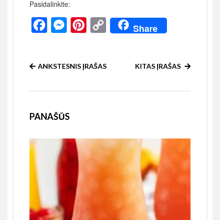
Pasidalinkite:
Facebook
Messenger
Pinterest
Copy
Share
Link
ANKSTESNIS ĮRAŠAS
KITAS ĮRAŠAS
PANAŠŪS