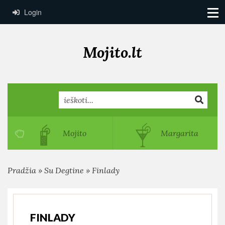
Login
Mojito.lt
Search
Mojito
Margarita
Pradžia
»
Su Degtine
»
Finlady
FINLADY