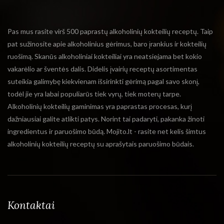
Pas mus rasite virš 500 paprastų alkoholinių kokteilių receptų. Taip
pat sužinosite apie alkoholinius gėrimus, baro įrankius ir kokteilių
ruošimą. Skanūs alkoholiniai kokteiliai yra neatsiejama bet kokio
vakarėlio ar šventės dalis. Didelis įvairių receptų asortimentas
suteikia galimybę kiekvienam išsirinkti gėrimą pagal savo skonį,
todėl jie yra labai populiarūs tiek vyrų, tiek moterų tarpe.
Alkoholinių kokteilių gaminimas yra paprastas procesas, kurį
dažniausiai galite atlikti patys. Norint tai padaryti, pakanka žinoti
ingredientus ir paruošimo būdą. Mojito.lt - rasite net kelis šimtus
alkoholinių kokteilių receptų su aprašytais paruošimo būdais.
Kontaktai