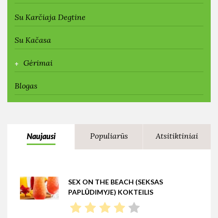
Su Karčiaja Degtine
Su Kačasa
+
Gėrimai
Blogas
Populiarūs
Atsitiktiniai
Naujausi
SEX ON THE BEACH (SEKSAS
PAPLŪDIMYJE) KOKTEILIS