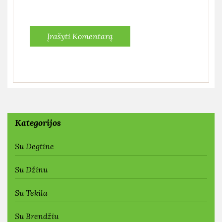
Kategorijos
Su Degtine
Su Džinu
Su Tekila
Su Brendžiu