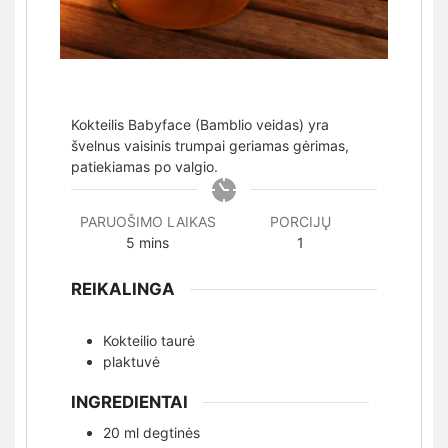
Kokteilis Babyface (Bamblio veidas) yra
švelnus vaisinis trumpai geriamas gėrimas,
patiekiamas po valgio.
PARUOŠIMO LAIKAS
PORCIJŲ
minutes
5
mins
1
REIKALINGA
Kokteilio taurė
plaktuvė
INGREDIENTAI
20
ml
degtinės