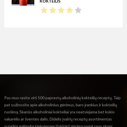
KOKTEILIS
Pas mus rasite virš 500 paprastų alkoholinių kokteilių receptų. Taip
pat sužinosite apie alkoholinius gėrimus, baro įrankius ir kokteilių
ruošimą. Skanūs alkoholiniai kokteiliai yra neatsiejama bet kokio
vakarėlio ar šventės dalis. Didelis įvairių receptų asortimentas
suteikia galimybę kiekvienam išsirinkti gėrimą pagal savo skonį,