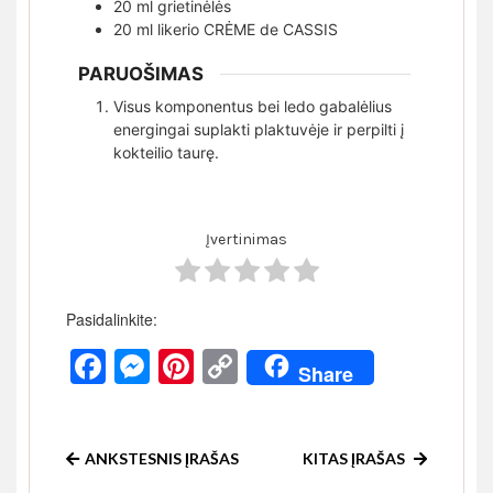
20
ml
grietinėlės
20
ml
likerio CRĖME de CASSIS
PARUOŠIMAS
Visus komponentus bei ledo gabalėlius
energingai suplakti plaktuvėje ir perpilti į
kokteilio taurę.
Įvertinimas
Pasidalinkite:
Facebook
Messenger
Pinterest
Copy
Share
Link
ANKSTESNIS ĮRAŠAS
KITAS ĮRAŠAS