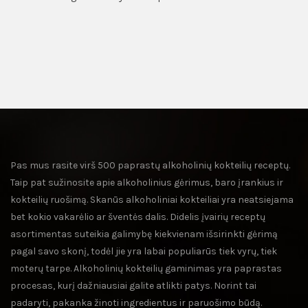
Pas mus rasite virš 500 paprastų alkoholinių kokteilių receptų.
Taip pat sužinosite apie alkoholinius gėrimus, baro įrankius ir
kokteilių ruošimą. Skanūs alkoholiniai kokteiliai yra neatsiejama
bet kokio vakarėlio ar šventės dalis. Didelis įvairių receptų
asortimentas suteikia galimybę kiekvienam išsirinkti gėrimą
pagal savo skonį, todėl jie yra labai populiarūs tiek vyrų, tiek
moterų tarpe. Alkoholinių kokteilių gaminimas yra paprastas
procesas, kurį dažniausiai galite atlikti patys. Norint tai
padaryti, pakanka žinoti ingredientus ir paruošimo būdą.