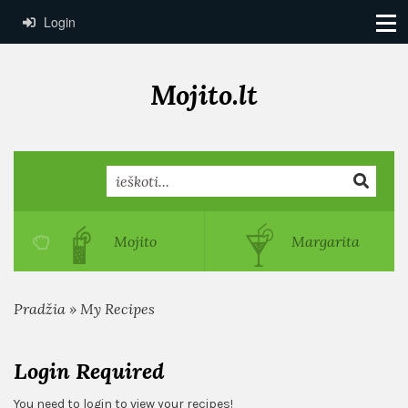
Login
Mojito.lt
Search
Mojito
Margarita
Pradžia
»
My Recipes
Login Required
You need to login to view your recipes!