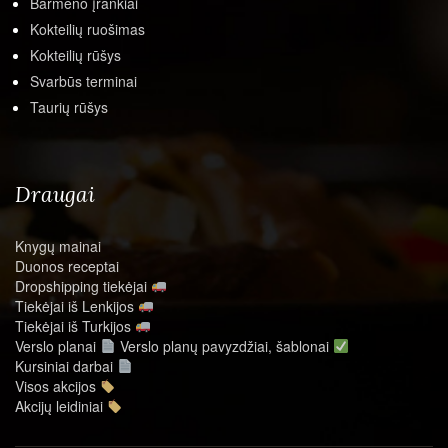
Barmeno įrankiai
Kokteilių ruošimas
Kokteilių rūšys
Svarbūs terminai
Taurių rūšys
Draugai
Knygų mainai
Duonos receptai
Dropshipping tiekėjai
Tiekėjai iš Lenkijos
Tiekėjai iš Turkijos
Verslo planai
Verslo planų pavyzdžiai, šablonai
Kursiniai darbai
Visos akcijos
Akcijų leidiniai