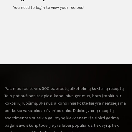
You need to login to view your recipes!
Pas mus rasite virš 500 paprastų alkoholinių kokteilių receptų.
Taip pat sužinosite apie alkoholinius gėrimus, baro įrankius ir
kokteilių ruošimą. Skanūs alkoholiniai kokteiliai yra neatsiejama
bet kokio vakarėlio ar šventės dalis. Didelis įvairių receptų
asortimentas suteikia galimybę kiekvienam išsirinkti gėrimą
pagal savo skonį, todėl jie yra labai populiarūs tiek vyrų, tiek