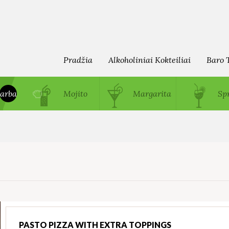
Pradžia
Alkoholiniai Kokteiliai
Baro 
arba
Mojito
Margarita
Spr
PASTO PIZZA WITH EXTRA TOPPINGS