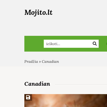
Mojito.lt
Search
Pradžia
»
Canadian
Canadian
Įsiminti