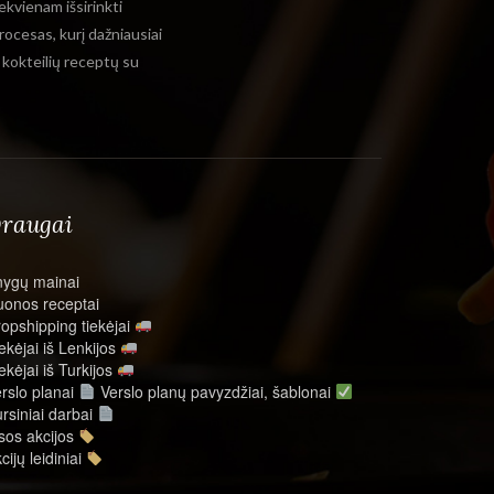
ekvienam išsirinkti
rocesas, kurį dažniausiai
ų kokteilių receptų su
raugai
nygų mainai
onos receptai
opshipping tiekėjai
ekėjai iš Lenkijos
ekėjai iš Turkijos
rslo planai
Verslo planų pavyzdžiai, šablonai
rsiniai darbai
sos akcijos
cijų leidiniai