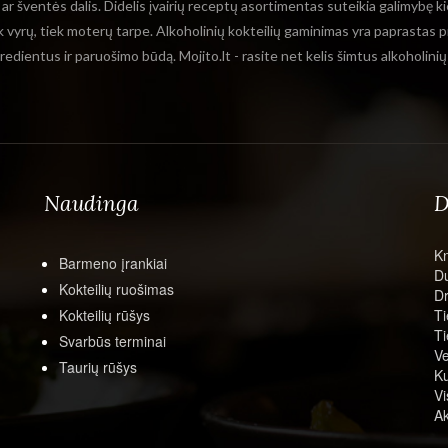
o ar šventės dalis. Didelis įvairių receptų asortimentas suteikia galimybę ki
ek vyrų, tiek moterų tarpe. Alkoholinių kokteilių gaminimas yra paprastas p
ngredientus ir paruošimo būdą. Mojito.lt - rasite net kelis šimtus alkoholini
Naudinga
D
K
Barmeno įrankiai
Du
Kokteilių ruošimas
Dr
Kokteilių rūšys
Ti
Ti
Svarbūs terminai
Ve
Taurių rūšys
Ku
Vi
Ak