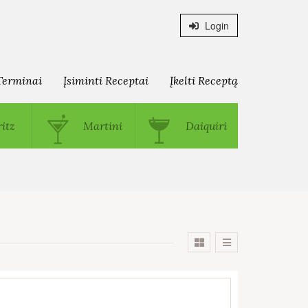
Login
Terminai
Įsiminti Receptai
Įkelti Receptą
itz
Martini
Daiquiri