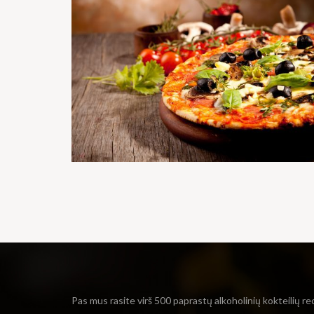
Pas mus rasite virš 500 paprastų alkoholinių kokteilių re